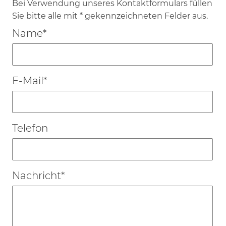
Bei Verwendung unseres Kontaktformulars füllen
Sie bitte alle mit * gekennzeichneten Felder aus.
Pflichtfeld
Name
*
Pflichtfeld
E-Mail
*
Telefon
Pflichtfeld
Nachricht
*