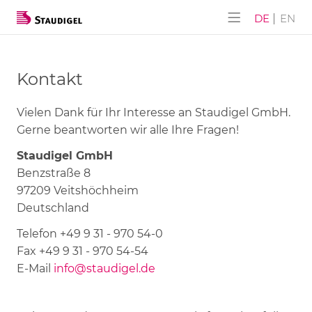
ALPHA-AKUSTIK
Unternehmen
Produkte
Service
Event
DE
EN
ALPHA-AKUSTIK
SUBLI-Lite
Service
Downloads
Event 03/2026
Kontakt
Möbel BAU
NANO-Lite
Geschichte
Event 03/2025
Vielen Dank für Ihr Interesse an Staudigel GmbH.
Wand DESIGN
Lochplatten
Stellenangebote
Event 04/2024
Gerne beantworten wir alle Ihre Fragen!
Staudigel GmbH
Flex Paravent
Schlitzplatten
Event 11/2023
Benzstraße 8
97209 Veitshöchheim
Schlitzplatten (Lamellen)
Event 03/2023
Deutschland
Schranktüren
Event 11/2022
Telefon +49 9 31 - 970 54-0
Fax +49 9 31 - 970 54-54
Komplettlösungen
Event 04/2022
E-Mail
info@staudigel.de
Event 11/2021