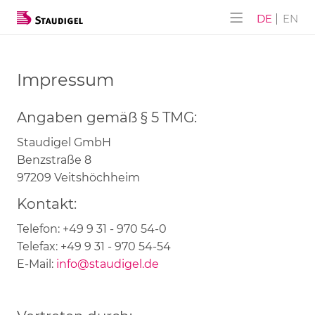
ALPHA-AKUSTIK
Unternehmen
Produkte
Service
Event
DE
EN
ALPHA-AKUSTIK
SUBLI-Lite
Service
Downloads
Event 03/2026
Impressum
Möbel BAU
NANO-Lite
Geschichte
Event 03/2025
Angaben gemäß § 5 TMG:
Wand DESIGN
Lochplatten
Stellenangebote
Event 04/2024
Staudigel GmbH
Flex Paravent
Schlitzplatten
Event 11/2023
Benzstraße 8
97209 Veitshöchheim
Schlitzplatten (Lamellen)
Event 03/2023
Kontakt:
Schranktüren
Event 11/2022
Telefon: +49 9 31 - 970 54-0
Telefax: +49 9 31 - 970 54-54
Komplettlösungen
Event 04/2022
E-Mail:
info@staudigel.de
Event 11/2021