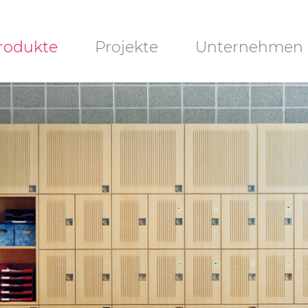
igation
rodukte
Projekte
Unternehmen
rspringen
UBLI-Lite
Downloads
ANO-Lite
ochplatten
chlitzplatten
chlitzplatten
Lamellen)