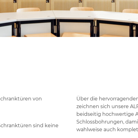
chranktüren
omplettlösungen
Schranktüren von
Über die hervorragenden
zeichnen sich unsere A
beidseitig hochwertige A
n
Schlossbohrungen, damit
chranktüren sind keine
wahlweise auch komplett