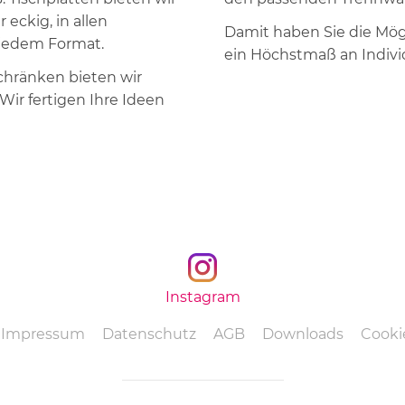
 eckig, in allen
Damit haben Sie die Mög
n jedem Format.
ein Höchstmaß an Individ
chränken bieten wir
Wir fertigen Ihre Ideen
Instagram
Navigation
Impressum
Datenschutz
AGB
Downloads
Cookie
überspringen