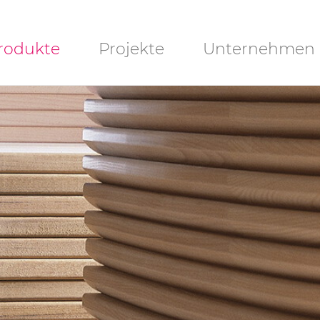
igation
rodukte
Projekte
Unternehmen
rspringen
UBLI-Lite
Downloads
ANO-Lite
ochplatten
chlitzplatten
chlitzplatten
Lamellen)