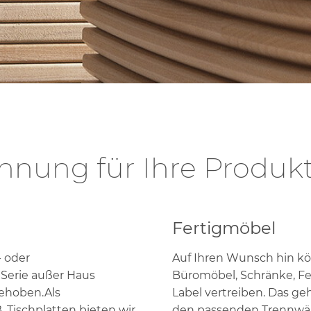
chranktüren
omplettlösungen
nung für Ihre Produk
Fertigmöbel
 oder
Auf Ihren Wunsch hin kö
 Serie außer Haus
Büromöbel, Schränke, Fert
gehoben.Als
Label vertreiben. Das g
. Tischplatten bieten wir
den passenden Trennwän