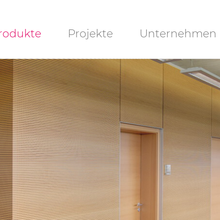
igation
rodukte
Projekte
Unternehmen
rspringen
UBLI-Lite
Downloads
ANO-Lite
ochplatten
chlitzplatten
chlitzplatten
Lamellen)