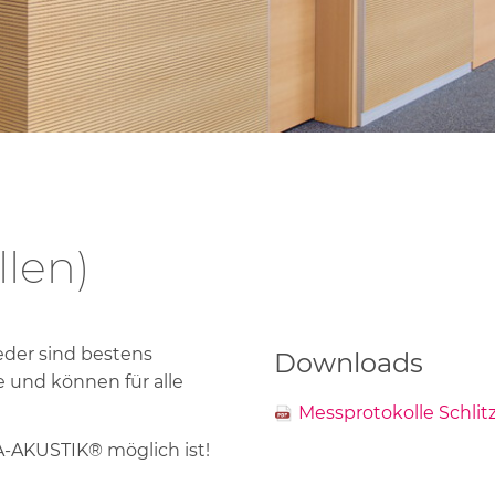
chranktüren
omplettlösungen
llen)
der sind bestens
Downloads
e und können für alle
Messprotokolle Schlit
A-AKUSTIK® möglich ist!