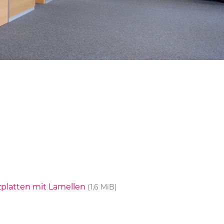
zplatten mit Lamellen
(1,6 MiB)