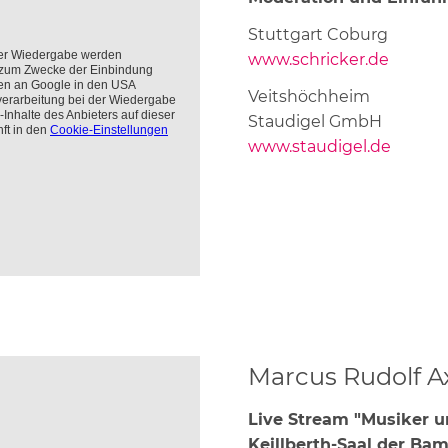
chranktüren
Stuttgart Coburg
omplettlösungen
www.schricker.de
Veitshöchheim
Staudigel GmbH
www.staudigel.de
Marcus Rudolf A
Live Stream "Musiker 
Keillberth-Saal der B