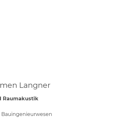
ormen Langner
d Raumakustik
nd Bauingenieurwesen