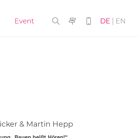
Navigation
Event
DE
EN
überspringen
ricker & Martin Hepp
rung „Bauen heißt Hören!“