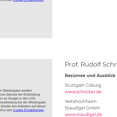
Prof. Rudolf Sch
Resümee und Ausblick
Stuttgart Coburg
www.schricker.de
Veitshöchheim
Staudigel GmbH
www.staudigel.de