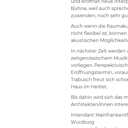
und eröffnet neue Inter
Bühne, weil auch sprec
zuwenden, noch sehr gut
Auch wenn die Raumakus
nicht flexibel ist, könn
akustischen Möglichkei
In nächster Zeit werden
zeitgenössischem Musik
vorliegen. Perspektivisc
Eröffnungstermin, vorau
Trabusch freut sich scho
Haus im Herbst.
Bis dahin wird sich das 
Architekten/innen inter
Intendant Mainfrankent
Würzburg