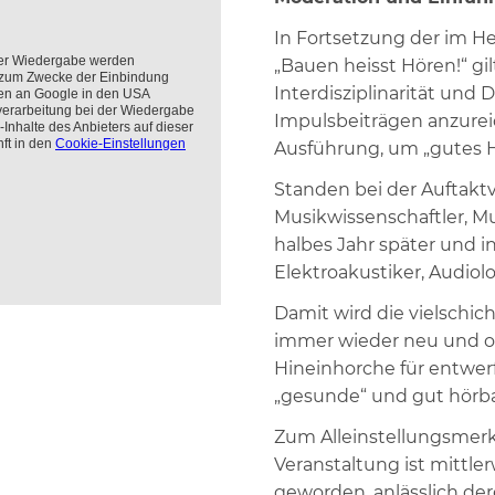
chranktüren
In Fortsetzung der im He
omplettlösungen
„Bauen heisst Hören!“ gil
Interdisziplinarität und
Impulsbeiträgen anzurei
Ausführung, um „gutes H
Standen bei der Auftaktv
Musikwissenschaftler, Mu
halbes Jahr später und i
Elektroakustiker, Audiol
Damit wird die vielschi
immer wieder neu und ori
Hineinhorche für entwe
„gesunde“ und gut hörb
Zum Alleinstellungsmerk
Veranstaltung ist mittle
geworden, anlässlich de