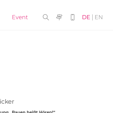
Navigation
Event
DE
EN
überspringen
icker
rung „Bauen heißt Hören!“