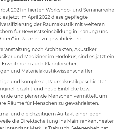
rbst 2021 initiierten Workshop- und Seminarreihe
t es jetzt im April 2022 diese gepflegte
 Diversifizierung der Raumakustik mit weiteren
chern für Bewusstseinsbildung in Planung und
ören“ in Räumen zu gewährleisten.
eranstaltung noch Architekten, Akustiker,
siker und Mediziner im Hörfokus, sind es jetzt ein
n Erweiterung auch Klangforscher,
ogen und Materialakustikwissenschaftler.
chtige und komplexe „Raumakustikgeschichte“
ginell erzählt und neue Einblicke bzw.
rfende und planende Menschen vermittelt, um
are Räume für Menschen zu gewährleisten.
mal und gleichzeitigem Auftakt einer jeden
rweile die Direktschaltung ins Mainfrankentheater
rer Intendant Markus Trabusch Gelegenheit hat