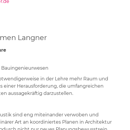
r.de
ormen Langner
hre
nd Bauingenieurwesen
otwendigerweise in der Lehre mehr Raum und
 es einer Herausforderung, die umfangreichen
en aussagekräftig darzustellen.
stik sind eng miteinander verwoben und
plinärer Art an koordiniertes Planen in Architektur
odurch nicht nur neues Planungsbewusstsein