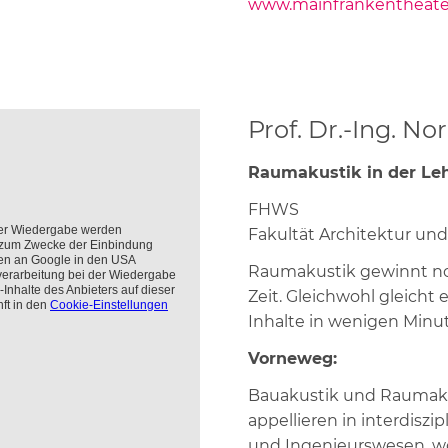
www.mainfrankentheate
Prof. Dr.-Ing. N
Raumakustik in der Le
FHWS
Fakultät Architektur u
Raumakustik gewinnt n
Zeit. Gleichwohl gleicht
Inhalte in wenigen Minut
Vorneweg:
Bauakustik und Raumaku
appellieren in interdiszi
und Ingenieurswesen, w