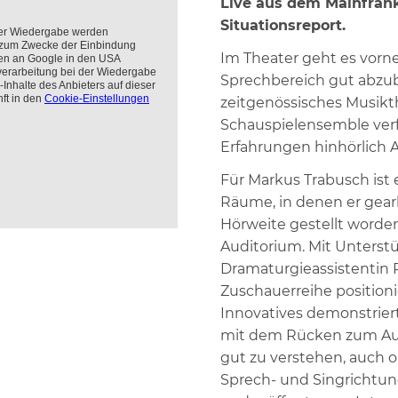
Live aus dem Mainfrank
Situationsreport.
Im Theater geht es vor
Sprechbereich gut abzub
zeitgenössisches Musikth
Schauspielensemble verf
Erfahrungen hinhörlich A
Für Markus Trabusch ist 
Räume, in denen er gearb
Hörweite gestellt worde
Auditorium. Mit Unterstü
Dramaturgieassistentin P
Zuschauerreihe positioni
Innovatives demonstrier
mit dem Rücken zum Aud
gut zu verstehen, auch 
Sprech- und Singrichtung